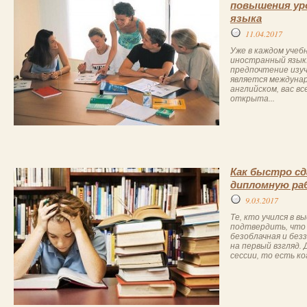
повышения уро
языка
11.04.2017
Уже в каждом учеб
иностранный язык
предпочтение изуч
является междунар
английском, вас в
открыта...
Как быстро сд
дипломную ра
9.03.2017
Те, кто учился в в
подтвердить, что
безоблачная и без
на первый взгляд. 
сессии, то есть ко