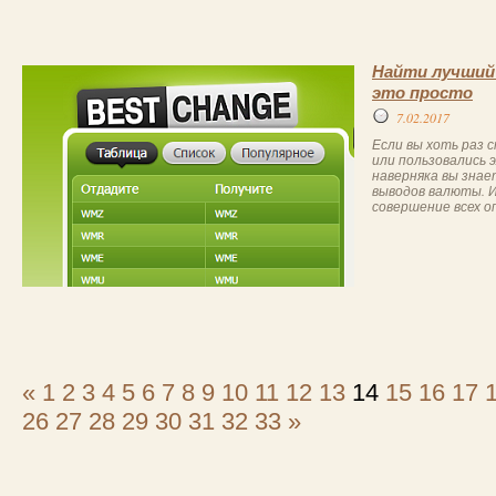
Найти лучший о
это просто
7.02.2017
Если вы хоть раз 
или пользовались
наверняка вы знае
выводов валюты. И
совершение всех о
«
1
2
3
4
5
6
7
8
9
10
11
12
13
14
15
16
17
26
27
28
29
30
31
32
33
»