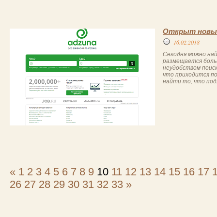
Открыт новый
16.02.2018
Сегодня можно най
размещается боль
неудобством поис
что приходится по
найти то, что подх
«
1
2
3
4
5
6
7
8
9
10
11
12
13
14
15
16
17
26
27
28
29
30
31
32
33
»