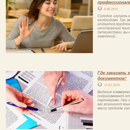
профессионал
8.06.2018
Сегодня, изучать 
необходимо. Так,
отдается предпоч
иностранный язык. 
путешествии, вы 
заведений...
Где заказать 
документов?
15.03.2018
Ведение коммерче
подразумевает от
партнерами. При 
вас возникнет язы
массу проблем, как