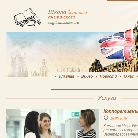
Главная
Видео
Новости
О нас
Услуги
Корпоративны
28.06.2018
Компания Magic Fi
рекламных и корп
Заинтересованные