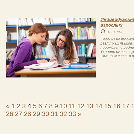
Индивидуальны
взрослых
31.01.2020
Сегодня не только
различных языков. 
порождает предлож
Украине существуе
языковых систем ра
«
1
2
3
4
5
6
7
8
9
10
11
12
13
14
15
16
17
26
27
28
29
30
31
32
33
»