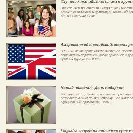
Изучение английского языка в групп
Прежде, чем приступить к изучению иностран
огромным объемом информации, имеющей отн
Вся предоставленная...
Американский английский: этапы р
В 17 – 18 веках происходило активное засел
стремились переплыть океан британские кр
средней буржуазии. В то...
Новый праздник- День подарков
Как интересно узнавать про новые праздники
позволяет лучше понять страну и её жителе
официальных праздников. Всем...
Lingualeo запустил тренажер грамм