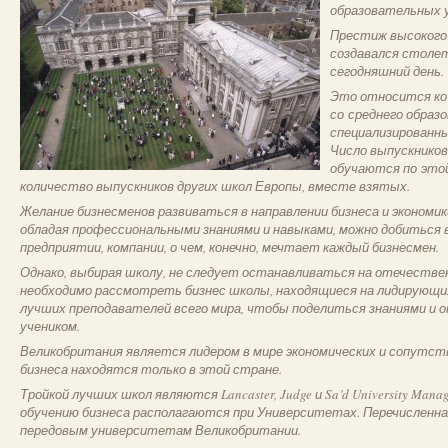
образовательных у
Престиж высокого 
создавался столет
сегодняшний день.
Это относится ко 
со среднего образ
специализированны
Число выпускников
обучаются по это
количество выпускников других школ Европы, вместе взятых.
Желание бизнесменов развиваться в направлении бизнеса и экономик
обладая профессиональными знаниями и навыками, можно добиться 
предприятии, компании, о чем, конечно, мечтает каждый бизнесмен.
Однако, выбирая школу, не следует останавливаться на отечествен
необходимо рассмотреть бизнес школы, находящиеся на лидирующи
лучших преподавателей всего мира, чтобы поделиться знаниями и
учеником.
Великобритания является лидером в мире экономических и сопутс
бизнеса находятся только в этой стране.
Тройкой лучших школ являются Lancaster, Judge и Sa’d University Mana
обучению бизнеса располагаются при Университетах. Перечисленна
передовым университетам Великобритании.