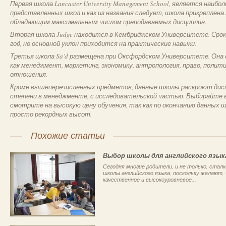
Первая школа Lancaster University Management School, является наибо
представленных школ и как из названия следует, школа прикреплен
обладающим максимальным числом преподаваемых дисциплин.
Вторая школа Judge находится в Кембриджском Университете. Срок 
год, но основной уклон приходится на практические навыки.
Третья школа Sa’d размещена при Оксфордском Университете. Она 
как менеджмент, маркетинг, экономику, антропология, право, полит
отношения.
Кроме вышеперечисленных предметов, данные школы раскроют дисц
степени в менеджменте, с исследовательской частью. Выбирайте в
смотрите на высокую цену обучения, так как по окончанию данных ш
просто рекордных высот.
Похожие статьи
Выбор школы для английского язык
Сегодня многие родители, и не только, стал
школы английского языка, поскольку желают,
качественное и высокоуровневое...