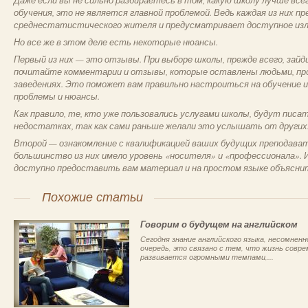
Даже если вы не сильно разбираетесь в том, какую школу лучше вс
обучения, это не является главной проблемой. Ведь каждая из них п
среднестатистического жителя и предусматривает доступное изл
Но все же в этом деле есть некоторые нюансы.
Первый из них — это отзывы. При выборе школы, прежде всего, зайд
почитайте комментарии и отзывы, которые оставлены людьми, про
заведениях. Это поможет вам правильно настроиться на обучение 
проблемы и нюансы.
Как правило, те, кто уже пользовались услугами школы, будут писа
недостатках, так как сами раньше желали это услышать от других
Второй — ознакомление с квалификацией ваших будущих преподават
большинство из них имело уровень «носителя» и «профессионала».
доступно предоставить вам материал и на простом языке объяснит
Похожие статьи
Говорим о будущем на английском
Сегодня знание английского языка, несомнен
очередь, это связано с тем, что жизнь совр
развивается огромными темпами,...