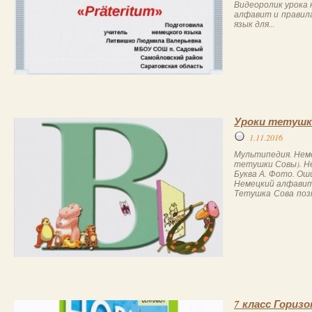
Видеоролик урока 
алфавит и правила
язык для...
Уроки тетушк
1.11.2016
Мультипедия. Неме
тетушки Совы). Н
Буква А. Фото. Ош
Немецкий алфавит
Тетушка Сова позн
7 класс Гориз