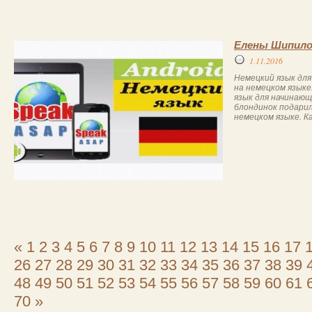
Елены Шипило
1.11.2016
Немецкий язык для
на немецком языке
язык для начинающ
блондинок подарил
немецком языке. Ка
«
1
2
3
4
5
6
7
8
9
10
11
12
13
14
15
16
17
26
27
28
29
30
31
32
33
34
35
36
37
38
39
48
49
50
51
52
53
54
55
56
57
58
59
60
61
70
»