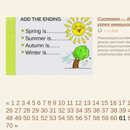
Системно — д
уроке немецко
1.11.2016
Реализация систе
уроках русского я
реализация систе
уроках истории в 
издательства изда
«
1
2
3
4
5
6
7
8
9
10
11
12
13
14
15
16
17
26
27
28
29
30
31
32
33
34
35
36
37
38
39
48
49
50
51
52
53
54
55
56
57
58
59
60
61
70
»