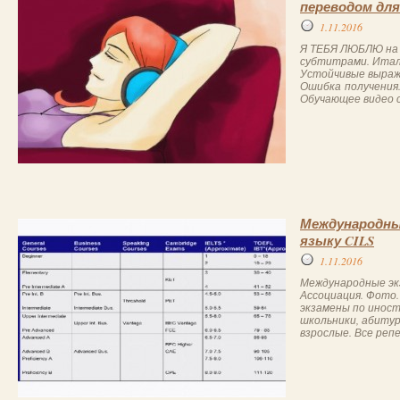
переводом дл
1.11.2016
Я ТЕБЯ ЛЮБЛЮ на 
субтитрами. Итал
Устойчивые выраже
Ошибка получения
Обучающее видео с
Международны
языку CILS
1.11.2016
Международные эк
Ассоциация. Фото
экзамены по инос
школьники, абиту
взрослые. Все репе