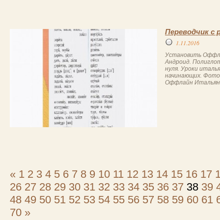
Переводчик с 
1.11.2016
Установить Оффла
Андроид. Полиглот 
нуля. Уроки италь
начинающих. Фото
Оффлайн Итальянск
«
1
2
3
4
5
6
7
8
9
10
11
12
13
14
15
16
17
26
27
28
29
30
31
32
33
34
35
36
37
38
39
48
49
50
51
52
53
54
55
56
57
58
59
60
61
70
»