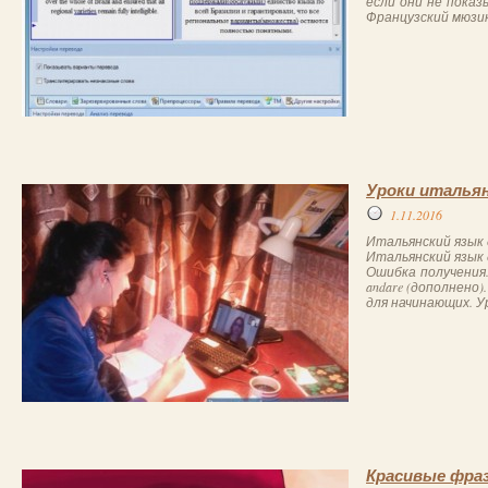
если они не пока
Французский мюзик
Уроки италья
1.11.2016
Итальянский язык 
Итальянский язык 
Ошибка получения.
andare (дополнено
для начинающих. Ур
Красивые фраз