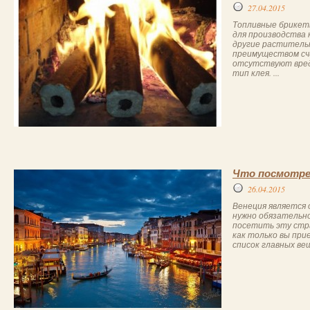
27.04.2015
Топливные брикет
для производства 
другие раститель
преимуществом сч
отсутствуют вред
тип клея. ...
Что посмотре
26.04.2015
Венеция является 
нужно обязательн
посетить эту стр
как только вы при
список главных ве