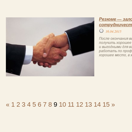
Резюме — зало
сотрудничест
16.04.2015
После окончания в
получить хорошее
и выгодными для ва
работать по профе
хорошее место, в 
«
1
2
3
4
5
6
7
8
9
10
11
12
13
14
15
»