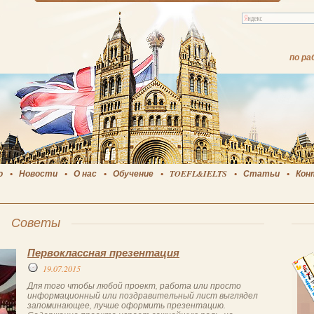
по ра
о
Новости
О нас
Обучение
TOEFL&IELTS
Статьи
Кон
Советы
Первоклассная презентация
19.07.2015
Для того чтобы любой проект, работа или просто
информационный или поздравительный лист выглядел
запоминающее, лучше оформить презентацию.