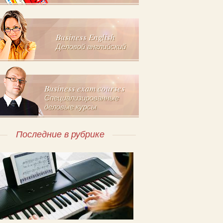
Business English
Деловой английский
Business exam courses
Специализированные
деловые курсы
Последние в рубрике