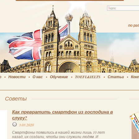
по ра
о
Новости
О нас
Обучение
TOEFL&IELTS
Статьи
Кон
Советы
Как превратить смартфон из господина в
слугу?
3.03.2020
Смартфоны появились в нашей жизни лишь 10 лет
назад, их создали, чтобы они служили людям. И