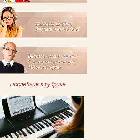
Business English
Деловой английский
Business exam courses
Специализированные
деловые курсы
Последние в рубрике