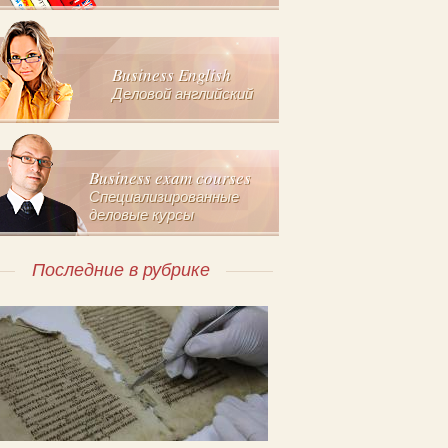
Business English
Деловой английский
Business exam courses
Специализированные
деловые курсы
Последние в рубрике