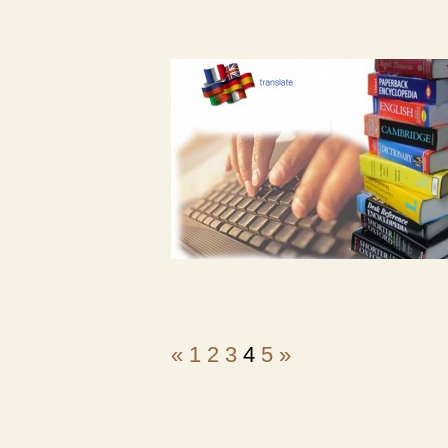
«
1
2
3
4
5
»