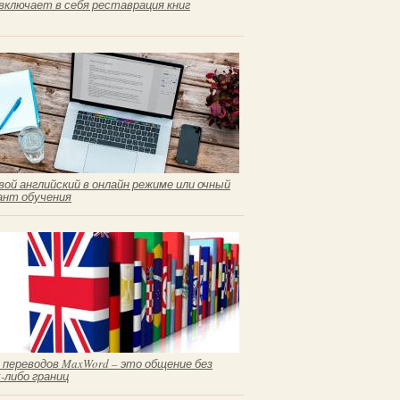
включает в себя реставрация книг
вой английский в онлайн режиме или очный
ант обучения
 переводов MaxWord – это общение без
х-либо границ