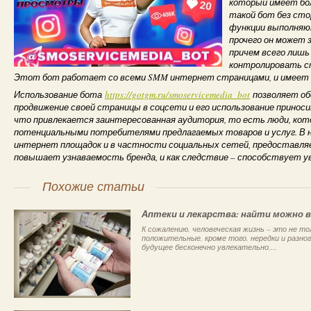
который имеет бо
такой бот без стор
функции выполняю
прочего он может 
причем всего лишь 
контролировать с
Этот бот работает со всеми SMM интернет страницами, и имеет 
Использование бота
https://gotgm.ru/smoservicemedia_bot
позволяет об
продвижение своей страницы в соцсети и его использование приноси
что привлекается заинтересованная аудитория, то есть люди, ко
потенциальными потребителями предлагаемых товаров и услуг. В 
интернет площадок и в частности социальных сетей, предоставля
повышает узнаваемость бренда, и как следствие – способствует у
Похожие статьи
Аптеки и лекарства: найти можно в
К сожалению, человеческая жизнь – это не т
положительные, кроме того, нередки и разно
будущее бесконечно увлекательно,...