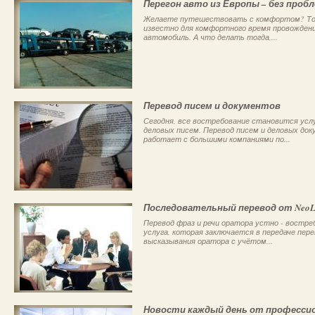
Перегон авто из Европы – без пробл
Желаете путешествовать с комфортом? Тог
известно для комфортного время провождени
автомобиль. А что делать тогда,...
Перевод писем и документов
Сегодня, все востребование становится усл
деловых писем. Перевод писем и деловых до
работает с большими компаниями по...
Последовательный перевод от NeoL
Перевод фраз и речи оратора устно - востр
услуга, которая заключается в передаче пер
высказывания оратора с учётом...
Новости каждый день от професси