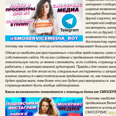
интернет сообщес
широкие возможно
площадке Вконтакт
другой соцсети, м
интересной информ
посмотреть интер
кто-то из друзей. 
возможности попу
достоинству оцени
потому как понятно, что их использование открывает большие воз
Одним из наиболее распространенных способов представить свою к
собственного сайта. Но на его создание и продвижение понадобятся
значительную часть их можно сэкономить, если создать страницу в
работать с заинтересованной аудиторией. Правда и для своего акк
продвижение, но для этого есть специальные инструменты и затра
конечно заняться самостоятельным продвижением, но, как показыв
будет крайне мала, тем более что оно будет рассматриваться, как
страница может быть вообще заблокирована.
Какие возможности появляются с помощью бота от СМОСЕР
Поэтому наиболе
продвижения Вкон
является использ
СМОСЕРВИС
https