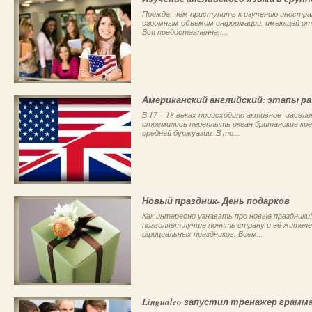
Прежде, чем приступить к изучению иностран
огромным объемом информации, имеющей отн
Вся предоставленная...
Американский английский: этапы р
В 17 – 18 веках происходило активное засел
стремились переплыть океан британские кр
средней буржуазии. В то...
Новый праздник- День подарков
Как интересно узнавать про новые праздники
позволяет лучше понять страну и её жителе
официальных праздников. Всем...
Lingualeo запустил тренажер грамм