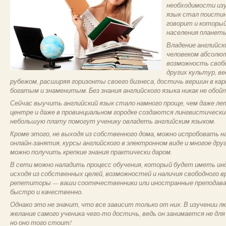
необходимости из
язык стал поисти
говорит и которы
населения планет
Владение английс
человеком абсолю
возможность своб
других культур, в
рубежом, расширяя горизонты своего бизнеса, достичь вершин в к
богатым и знаменитым. Без знания английского языка никак не обой
Сейчас выучить английский язык стало намного проще, чем даже лет
центре и даже в провинциальном городке создаются лингвистическ
небольшую плату помогут ученику овладеть английским языком.
Кроме этого, не выходя из собственного дома, можно испробовать н
онлайн-занятия, курсы английского в электронном виде и многое др
можно получить крепкие знания практически даром.
В сети можно наладить процесс обучения, который будет иметь ин
исходя из собственных целей, возможностей и наличия свободного 
репетиторы — ваши соотечественники или иностранные преподав
быстро и качественно.
Однако это не значит, что все зависит только от них. В изучении 
желание самого ученика чего-то достичь, ведь он занимается не для к
но оно того стоит!