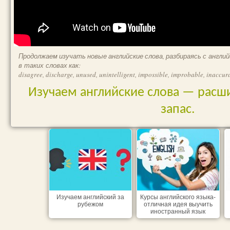
Продолжаем изучать новые английские слова, разбираясь с английск
в таких словах как:
disagree, discharge, unused, unintelligent, impossible, improbable, inacc
Изучаем английские слова — рас
запас.
Изучаем английский за
Курсы английского языка-
рубежом
отличная идея выучить
иностранный язык