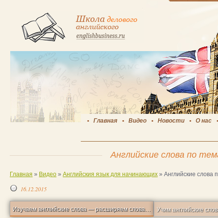
Главная
Видео
Новости
О нас
Английские слова по те
Главная
»
Видео
»
Английския язык для начинающих
»
Английские слова 
16.12.2015
Изучаем английские слова — расширяем словарный запас.