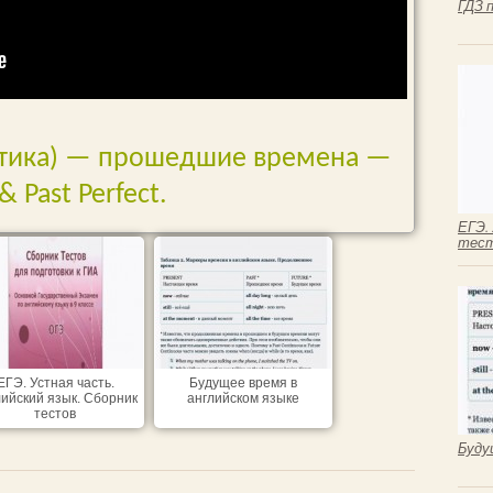
ГДЗ 
ктика) — прошедшие времена —
& Past Perfect.
ЕГЭ.
тес
ЕГЭ. Устная часть.
Будущее время в
ийский язык. Сборник
английском языке
тестов
Буду