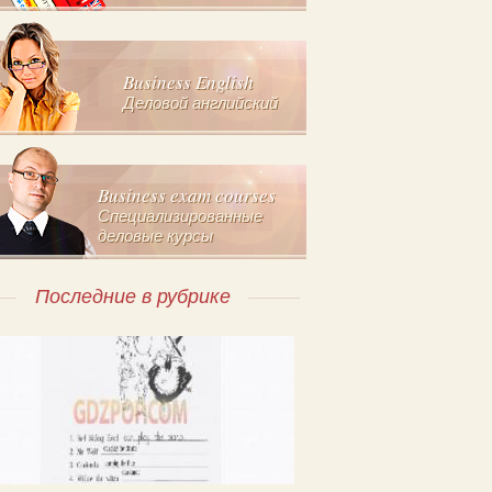
Business English
Деловой английский
Business exam courses
Специализированные
деловые курсы
Последние в рубрике