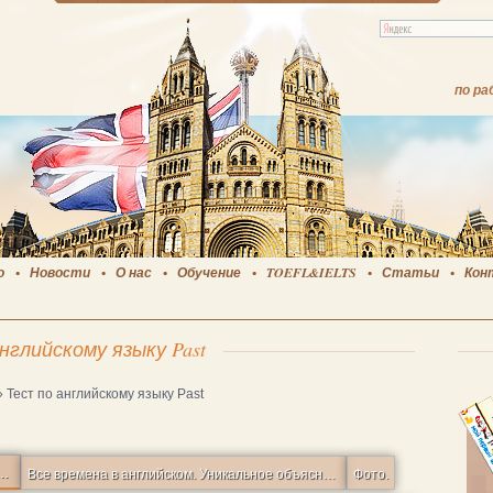
по ра
о
Новости
О нас
Обучение
TOEFL&IELTS
Статьи
Кон
нглийскому языку Past
»
Тест по английскому языку Past
ка) — прошедшие времена — Past & Past Perfect.
Все времена в английском. Уникальное объяснение.
Фото.