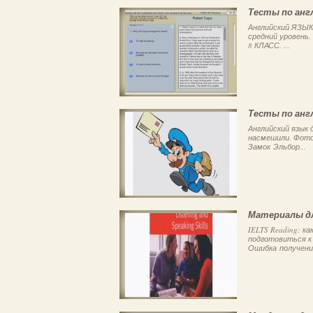
Тесты по анг
Английский ЯЗЫК
средний уровень
8 КЛАСС. ...
Тесты по анг
Английский язык 
насмешили. Фото.
Замок Эльбор...
Материалы дл
IELTS Reading: к
подготовиться к 
Ошибка получения