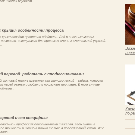
сех школах изучают...
 с крыши: особенности процесса
 с крыш сегодня просто не обойтись. Лед и снежные массы,
на кровле, выступают для прохожих очень значительной угрозой.
..
Важн
пере
й перевод: работать с профессионалами
, который также известен как экономический – задача, которая
т перед разными людьми и по разным причинам. В том случае,
облема...
Ключ
по р
перевод и его специфика
реводчик – профессия довольно-таки тяжёлая, ведь знать в
все тонкости и нюансы можно только в повседневной жизни. Что
вода...