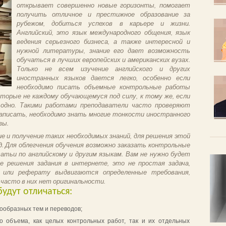
открывает совершенно новые горизонты, помогает
получить отличное и престижное образование за
рубежом, добиться успехов в карьере и жизни.
Английский, это язык международного общения, язык
ведения серьезного бизнеса, а также интересной и
нужной литературы, знание его дает возможность
обучаться в лучших европейских и американских вузах.
Только не всем изучение английского и других
иностранных языков дается легко, особенно если
необходимо писать объемные контрольные работы
торые не каждому обучающемуся под силу, к тому же, если
 одно. Такими работами преподаватели часто проверяют
написать, необходимо знать многие тонкости иностранного
зы.
е и получение таких необходимых знаний, для решения этой
. Для облегчения обучения возможно заказать контрольные
татьи по английскому и другим языкам. Вам не нужно будет
 решения задания в интернете, это не простая задача,
е или реферату выдвигаются определенные требования,
часто в них нет оригинальности.
удут отличаться:
ообразных тем и переводов;
о объема, как целых контрольных работ, так и их отдельных