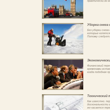
практически во в
Уборка снега
Без уборки снега
которые копятся 
Потому следует.
Экономически
Финансовый перед
временами встае
когда подобная пр
Технический 
Как известно, пе
доскональности 
же касается пере