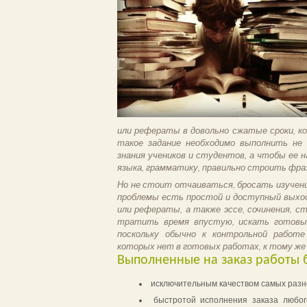
или рефераты в довольно сжатые сроки, ко
такое задание необходимо выполнить не
знания учеников и студентов, а чтобы ее 
языка, грамматику, правильно строить фра
Но не стоит отчаиваться, бросать изучени
проблемы есть простой и доступный выход
или рефераты, а также эссе, сочинения, с
тратить время впустую, искать готовые
поскольку обычно к контрольной работ
которых нет в готовых работах, к тому же 
Выполненные на заказ работы б
исключительным качеством самых разн
быстротой исполнения заказа любог