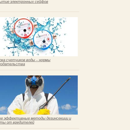
ытие электронных сейфов
рка счетчиков воды – нормы
нодательства
е эффективные методы дезинсекции и
ты от вредителей