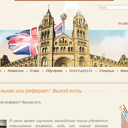
по ра
о
Новости
О нас
Обучение
TOEFL&IELTS
Статьи
Кон
ольная или реферат? Выход есть
или реферат? Выход есть
В наше время изучению английского языка уделяется
повышенное внимание, ведь его знание многим