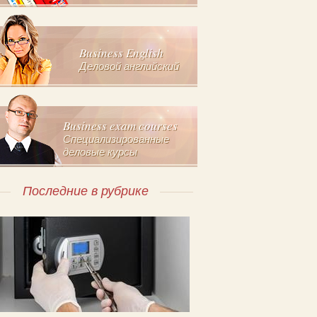
Business English
Деловой английский
Business exam courses
Специализированные
деловые курсы
Последние в рубрике