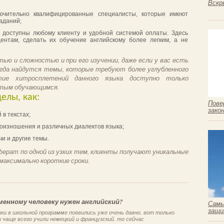
Вскр
лючительно квалифицированные специалисты, которые имеют
аданий;
 доступны любому клиенту и удобной системой оплаты. Здесь
ентам, сделать их обучение английскому более легким, а не
ью и сложностью и при его изучении, даже если у вас есть
егда найдутся темы, которые требуют более углубленного
тие хитросплетений данного языка доступно только
стым обучающимся.
елы, как:
Пове
зако
в текстах;
роизношения и различных диалектов языка;
и и другие темы.
ферат по одной из узких тем, клиенты получают уникальные
максимально короткие сроки.
менному человеку нужен английский?
Самы
защи
ки в школьной программе появились уже очень давно, вот только
 чаще всего учили немецкий и французский, то сейчас