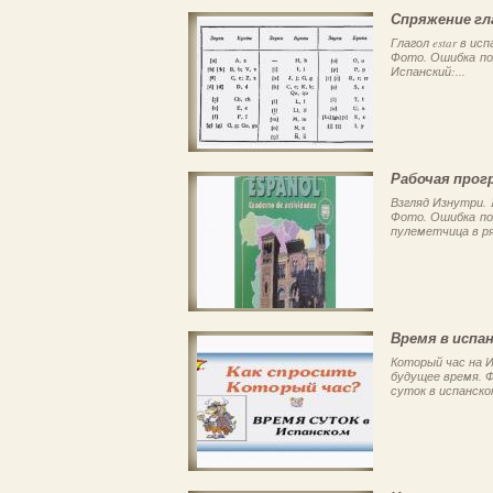
Спряжение гла
Глагол estar в и
Фото. Ошибка пол
Испанский:...
Рабочая прог
Взгляд Изнутри. 
Фото. Ошибка по
пулеметчица в ря
Время в испа
Который час на И
будущее время. 
суток в испанском