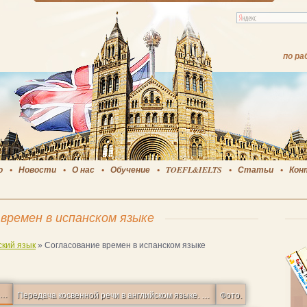
по ра
о
Новости
О нас
Обучение
TOEFL&IELTS
Статьи
Кон
времен в испанском языке
кий язык
»
Согласование времен в испанском языке
кий язык Урок 38 La concordancia de los tiempos (согласование времен) №4.
Передача косвенной речи в английском языке. Разница между said и told.
Фото.