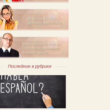
Business English
Деловой английский
Business exam courses
Специализированные
деловые курсы
Последние в рубрике