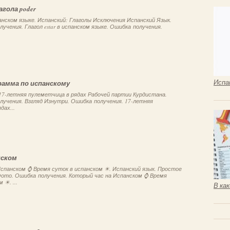
гола poder
спанском языке. Испанский: Глаголы Исключения Испанский Язык.
учения. Глагол estar в испанском языке. Ошибка получения.
Испа
рамма по испанскому
17-летняя пулеметчица в рядах Рабочей партии Курдистана.
лучения. Взгляд Изнутри. Ошибка получения. 17-летняя
дах...
нском
спанском ⌚ Время суток в испанском ☀. Испанский язык. Простое
Фото. Ошибка получения. Который час на Испанском ⌚ Время
 ☀. ...
В ка