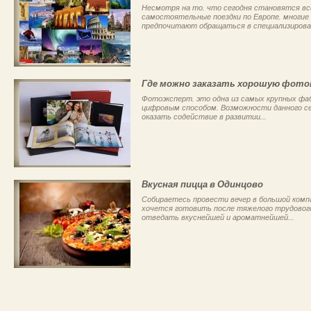
Несмотря на то, что сегодня становятся вс
самостоятельные поездки по Европе, многие
предпочитают обращаться в специализирован
Где можно заказать хорошую фото
Фотоэксперт, это одна из самых крупных ф
цифровым способом. Возможности данного се
оказать содействие в развитии...
Вкусная пицца в Одинцово
Собираетесь провести вечер в большой комп
хочется готовить после тяжелого трудового
отведать вкуснейшей и ароматнейшей...