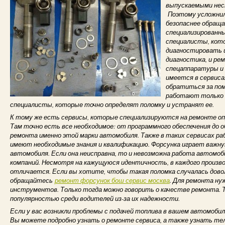
выпускаемыми неск
Поэтому усложнилс
безопаснее обраща
специализированн
специалисты, кот
диагностировать и
диагностика, и ре
спецаппаратуры и
имеется в сервиса
обратиться за по
работают только 
специалисты, которые точно определят поломку и устранят ее.
К тому же есть сервисы, которые специализируются на ремонте о
Там точно есть все необходимое: от программного обеспечения до 
ремонта именно этой марки автомобиля. Также в таких сервисах 
имеют необходимые знания и квалификацию. Форсунка играет важну
автомобиля. Если она неисправна, то и невозможна работа автомоб
компаний. Несмотря на кажущуюся идентичность, в каждого произ
отличается. Если вы хотите, чтобы такая поломка случалась довол
обращайтесь
ремонт форсунок бош сервис москва
. Для ремонта ну
инструментов. Только тогда можно говорить о качестве ремонта. 
популярностью среди водителей из-за их надежности.
Если у вас возникли проблемы с подачей топлива в вашем автомобиле, т
Вы можете подробно узнать о ремонте сервиса, а также узнать те