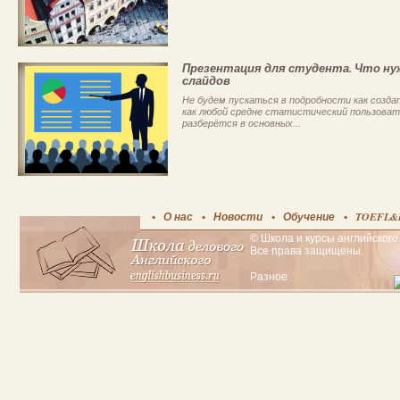
Презентация для студента. Что ну
слайдов
Не будем пускаться в подробности как создать
как любой средне статистический пользоват
разберётся в основных...
О нас
Новости
Обучение
TOEFL&
© Школа и курсы английского 
Все права защищены.
Разное