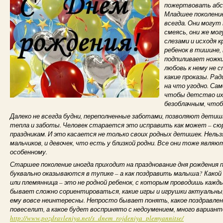
пожертвовать абс
Младшее поколение
всегда. Они могут
смеясь, они же мо
слезами и исходя 
ребенок в тишине, 
подпиливает ножки
любовь к нему не 
какие проказы. Ра
на что угодно. Са
чтобы детство их
безоблачным, чтоб
Далеко не всегда будни, переполненные заботами, позволяют дети
тепла и заботы. Человек старается это исправить как может – сю
праздникам. И это касается не только своих родных детишек. Нельз
мальчиков, и девочек, что есть у близкой родни. Все они тоже являю
особенному.
Старшее поколение иногда приходит на празднование дня рождения 
буквально оказываются в тупике – а как поздравить малыша? Какой
или племянница – это не родной ребенок, с которым проводишь кажд
бывает сложно сориентироваться, какие игры и игрушки актуальны, 
ему вовсе неинтересны. Непросто бывает понять, какое поздравле
повеселит, а какое будет воспринято с недоумением, много вариант
http://www.pozdravleniya.net/s_dnem_rojdeniya_plemyannitse/