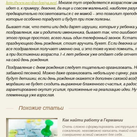
http://www.pozdravleniya.net/
. Многое тут определяется возрастом име
идет о, к примеру, девочке, да еще и совсем маленькой, наиболее р
предварительно посоветоваться с ее мамой – это позволит преподн
которые особенно порадуют и будут при том полезны.
Бывает так, что тети или дяди дарят игрушки, которые у ребенка 
поздравления, как и родители именинника, бывает так, что ошибаю
этого проще простого, всего лишь один телефонный звонок. Кстати 
празднующего день рождения, стоит вручить букет. Если девочка ил
все поздравления получает именно она, и это тоже нужно помнить, п
а при достижении возраста 3-4 лет ребенок уже отдает себе отчет
на свой день рождения.
Поздравление с днем рождения следует тщательно организовать. 
забавной песенкой. Можно даже организовать небольшую сценку, раз
будут детишки, если день рождения окажется дополнен связкой воз
мордашки не будет сходить выражение блаженного счастья, а радос
гарантированно окупит усилия, приложенные на реализацию идеи. Ну 
племянница уже взрослая.
Похожие статьи
Как найти работу в Германии
Очень сложно сформулировать инструкцию по
сожалению, невозможно написать такой списо
совершенно всякий сможет для себя...