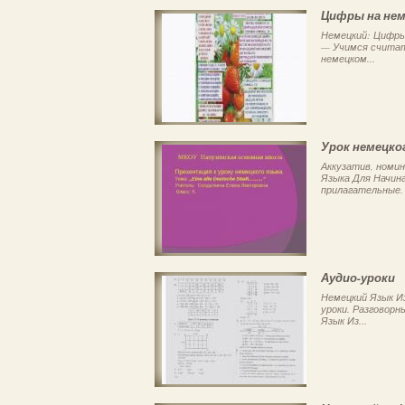
Цифры на не
Немецкий: Цифры н
— Учимся считат
немецком...
Урок немецко
Аккузатив, номин
Языка Для Начин
прилагательные. 
Аудио-уроки
Немецкий Язык Из
уроки. Разговорн
Язык Из...