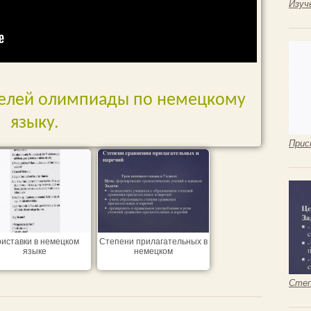
Изуч
елей олимпиады по немецкому
языку.
Прис
иставки в немецком
Степени прилагательных в
языке
немецком
Степ