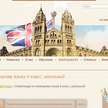
по ра
о
Новости
О нас
Обучение
TOEFL&IELTS
Статьи
Кон
цкому языку 8 класс, школьный
кий язык
»
Олимпиада по немецкому языку 8 класс, школьный
ителей олимпиады по немецкому языку.
Подготовка школьников к Малой областной олимпиаде по английскому языку.
Фото.