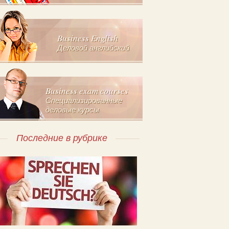
Business English
Деловой английский
Business exam courses
Специализированные
деловые курсы
Последние в рубрике