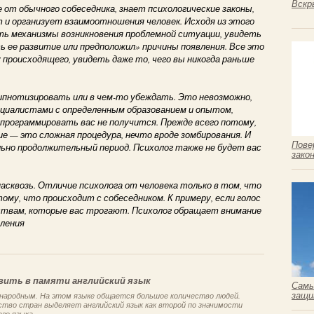
Вскр
е от обычного собеседника, знает психологические законы,
 и организует взаимоотношения человек. Исходя из этого
ить механизмы возникновения проблемной ситуации, увидеть
ь ее развитие или предположил» причины появления. Все это
происходящего, увидеть даже то, чего вы никогда раньше
гипнотизировать или в чем-то убеждать. Это невозможно,
циалистами с определенным образованием и опытом,
апрограммировать вас не получится. Прежде всего потому,
 — это сложная процедура, нечто вроде зомбирования. И
Пове
ьно продолжительный период. Психолог также не будет вас
зако
 насквозь. Отличие психолога от человека только в том, что
ому, что происходит с собеседником. К примеру, если голос
ствам, которые вас трогают. Психолог обращает внимание
вления
вить в памяти английский язык
Самы
защи
ародным. На этом языке общается большое количество людей.
ство стран выделяет английский язык как второй по значимости
го языка...