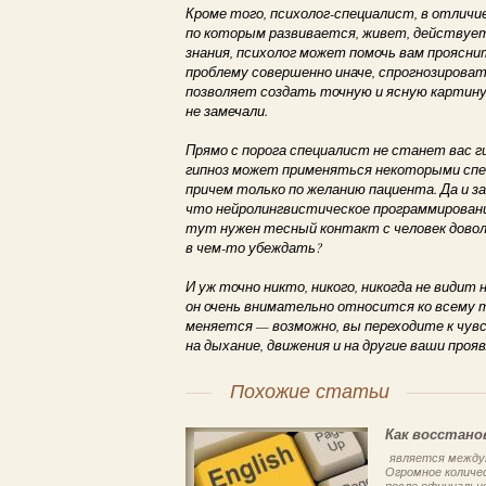
Кроме того, психолог-специалист, в отличи
по которым развивается, живет, действует
знания, психолог может помочь вам проясн
проблему совершенно иначе, спрогнозироват
позволяет создать точную и ясную картину 
не замечали.
Прямо с порога специалист не станет вас 
гипноз может применяться некоторыми спе
причем только по желанию пациента. Да и з
что нейролингвистическое программирование
тут нужен тесный контакт с человек довол
в чем-то убеждать?
И уж точно никто, никого, никогда не видит
он очень внимательно относится ко всему т
меняется — возможно, вы переходите к чув
на дыхание, движения и на другие ваши проя
Похожие статьи
Как восстано
является междун
Огромное количе
после официально