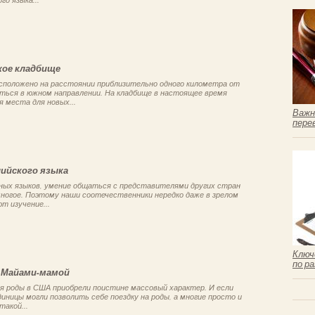
кое кладбище
сположено на расстоянии приблизительно одного километра от
аться в южном направлении. На кладбище в настоящее время
 места для новых...
Важн
пере
лийского языка
ных языков, умение общаться с представителями других стран
многое. Поэтому наши соотечественники нередко даже в зрелом
т изучение...
Ключ
по р
 Майами-мамой
мя роды в США приобрели поистине массовый характер. И если
иницы могли позволить себе поездку на роды, а многие просто и
такой...