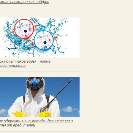
ытие электронных сейфов
рка счетчиков воды – нормы
нодательства
е эффективные методы дезинсекции и
ты от вредителей