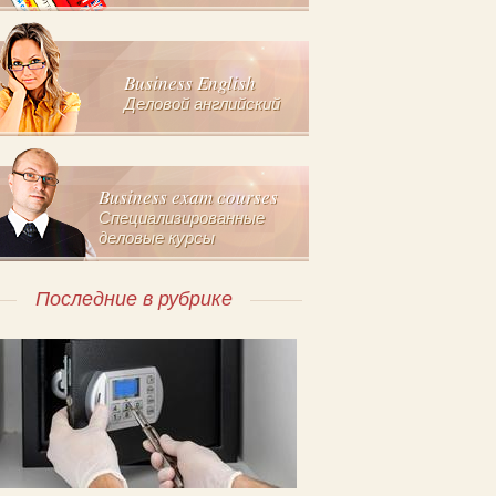
Business English
Деловой английский
Business exam courses
Специализированные
деловые курсы
Последние в рубрике