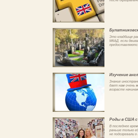
Булатниковс
Это кладбище ра
МКАД, если двиг
предоставляются
Изучение анг
Знание иностран
дает нам очень 
возрасте начинаю
Роды в США с
В последнее вре
раньше только ед
не подозревали о 