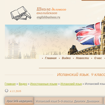
Главная
Видео
Новости
О нас
Испанский язык. 9 клас
Главная
»
Видео
»
Иностранные языки
»
Испанский язык
»
Испанский язык
4.11.2016
Урок 349 медицина.
Испанский язык 5–9 классы. Диалоги. Домашние животные.