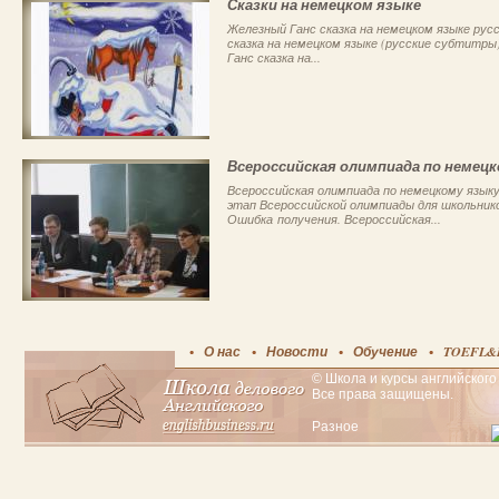
Сказки на немецком языке
Железный Ганс сказка на немецком языке рус
сказка на немецком языке (русские субтитры
Ганс сказка на...
Всероссийская олимпиада по немецк
Всероссийская олимпиада по немецкому язык
этап Всероссийской олимпиады для школьнико
Ошибка получения. Всероссийская...
О нас
Новости
Обучение
TOEFL&
© Школа и курсы английского 
Все права защищены.
Разное