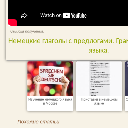
Ошибка получения.
Немецкие глаголы с предлогами. Гр
языка.
Изучение немецкого языка
Приставки в немецком
С
в Москве
языке
Похожие статьи