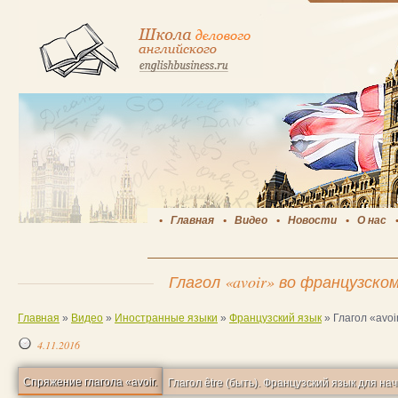
Главная
Видео
Новости
О нас
Глагол «avoir» во французско
Главная
»
Видео
»
Иностранные языки
»
Французский язык
»
Глагол «avo
4.11.2016
Спряжение глагола «avoir.