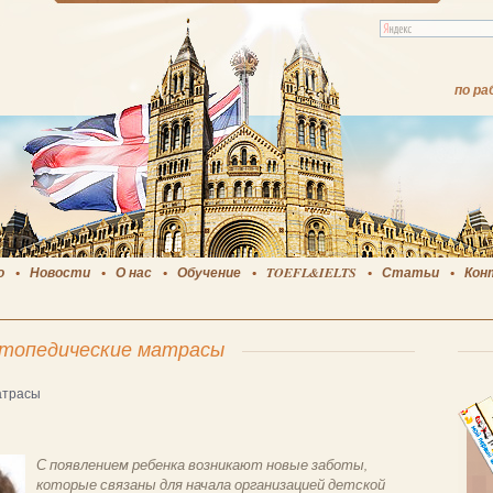
по ра
о
Новости
О нас
Обучение
TOEFL&IELTS
Статьи
Кон
топедические матрасы
атрасы
С появлением ребенка возникают новые заботы,
которые связаны для начала организацией детской