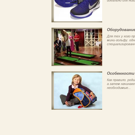
идеально для ноги
Оборудование
Для тех у кого 
мини-гольфу, од
специализированн
Особенности
Как правило, род
а затем начинаю
необходимые...