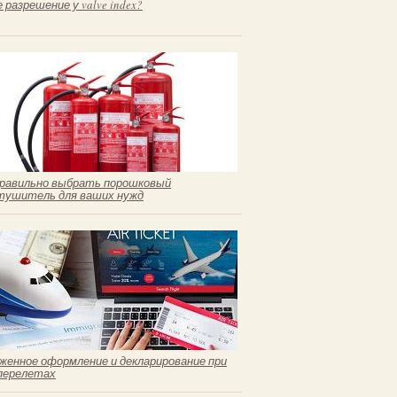
 разрешение у valve index?
правильно выбрать порошковый
тушитель для ваших нужд
женное оформление и декларирование при
перелетах