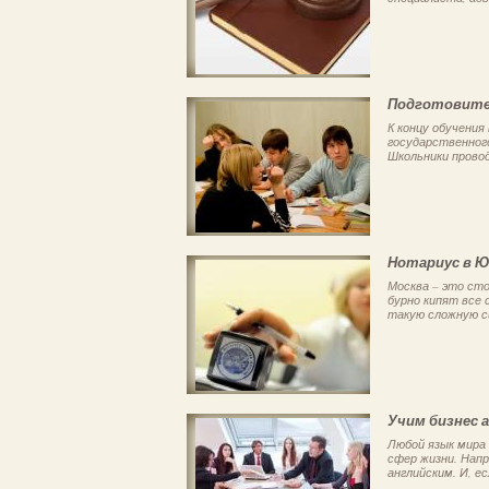
Подготовител
К концу обучения
государственног
Школьники провод
Нотариус в Ю
Москва – это сто
бурно кипят все
такую сложную си
Учим бизнес 
Любой язык мира
сфер жизни. Напр
английским. И, ес