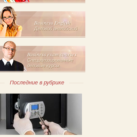
Business English
Деловой английский
Business exam courses
Специализированные
деловые курсы
Последние в рубрике