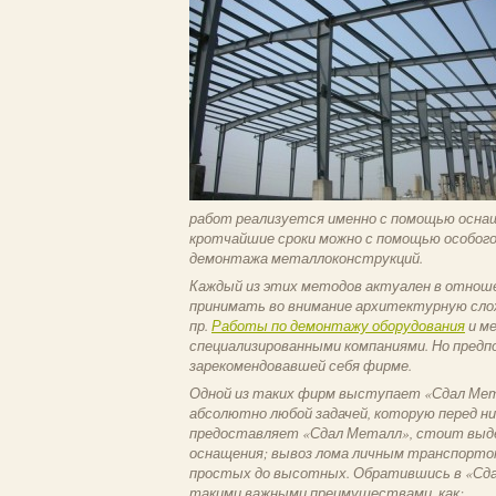
работ реализуется именно с помощью оснащ
кротчайшие сроки можно с помощью особого
демонтажа металлоконструкций.
Каждый из этих методов актуален в отноше
принимать во внимание архитектурную сло
пр.
Работы по демонтажу оборудования
и м
специализированными компаниями. Но пре
зарекомендовавшей себя фирме.
Одной из таких фирм выступает «Сдал Мета
абсолютно любой задачей, которую перед ни
предоставляет «Сдал Металл», стоит выд
оснащения; вывоз лома личным транспорто
простых до высотных. Обратившись в «Сда
такими важными преимуществами, как: