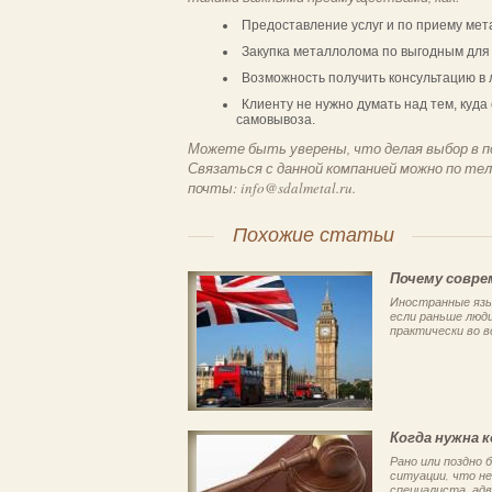
Предоставление услуг и по приему мета
Закупка металлолома по выгодным для
Возможность получить консультацию в 
Клиенту не нужно думать над тем, куда
самовывоза.
Можете быть уверены, что делая выбор в п
Связаться с данной компанией можно по тел
почты: info@sdalmetal.ru.
Похожие статьи
Почему совре
Иностранные язы
если раньше люди
практически во в
Когда нужна 
Рано или поздно
ситуации, что н
специалиста, адв