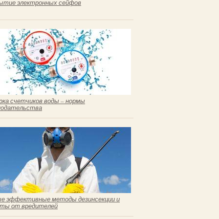
ытие электронных сейфов
рка счетчиков воды – нормы
нодательства
е эффективные методы дезинсекции и
ты от вредителей