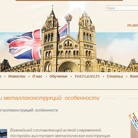
по ра
о
Новости
О нас
Обучение
TOEFL&IELTS
Статьи
Кон
и металлоконструкций: особенности
еталлоконструкций: особенности
Важнейшей составляющей всякой современной
постройки выступает металлическая конструкция.