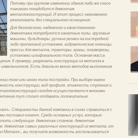
Потому при крупном изменении здания либо же сносе
такового понадобится демонтаж
металлоконструкций. И этот процесс невозможно
реализовать без специального оснащения.
Для безопасного, надежного и качественного
демонтажа потребуются канатные пилы, грузовые
машины, бульдозеры, ручные резаки на кислородной
либо пропановой установке, гидравлические ножницы,
прессы для металла, тракторы, краны, плазморезы,
установки шлифовального типа. Основная масса
ения. К примеру, разрезать конструкции из металла в
 измельчителя. Есть довольно много методов выполнения
нии того или иного типа постройки. При выборе важно
жность конструкции, вид профиля, этажность строения и
еталлоконструкций сегодня осуществляются многими
дпочтение тут стоит отдавать положительно
лл». Специалисты данной компании в силах справиться с
ми поставил клиент. Среди основных услуг, которые
елить следующие: демонтаж станков; демонтаж
м; демонтаж самых различных конструкций из металла, от
л Металл», вы получите возможность воспользоваться