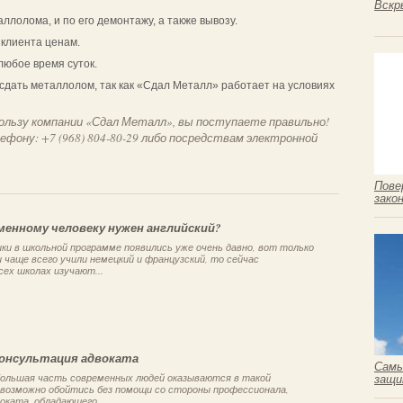
Вскр
ллолома, и по его демонтажу, а также вывозу.
 клиента ценам.
любое время суток.
 сдать металлолом, так как «Сдал Металл» работает на условиях
ользу компании «Сдал Металл», вы поступаете правильно!
ефону: +7 (968) 804-80-29 либо посредствам электронной
Пове
зако
менному человеку нужен английский?
ки в школьной программе появились уже очень давно, вот только
 чаще всего учили немецкий и французский, то сейчас
сех школах изучают...
консультация адвоката
Самы
 большая часть современных людей оказываются в такой
защи
евозможно обойтись без помощи со стороны профессионала,
оката, обладающего...