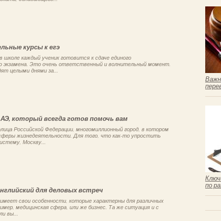
ьные курсы к егэ
 в школе каждый ученик готовится к сдаче единого
о экзамена. Это очень ответственный и волнительный момент.
ят целыми днями за...
Важн
пере
АЭ, который всегда готов помочь вам
лица Российской Федерации, многомиллионный город, в котором
 сферы жизнедеятельности. Для того, что как-то упростить
стему, Москву...
Ключ
по р
английский для деловых встреч
 имеет свои особенности, которые характерны для различных
имер, медицинская сфера, или же бизнес. Та же ситуация и с
ли вы...