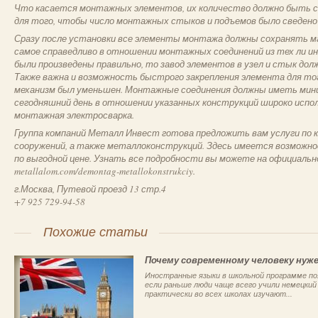
Что касается монтажных элементов, их количество должно быть с
для того, чтобы число монтажных стыков и подъемов было сведено
Сразу после установки все элементы монтажа должны сохранять м
самое справедливо в отношении монтажных соединений из тех ли и
были произведены правильно, то завод элементов в узел и стык до
Также важна и возможность быстрого закрепления элемента для т
механизм был уменьшен. Монтажные соединения должны иметь мини
сегодняшний день в отношении указанных конструкций широко испо
монтажная электросварка.
Группа компаний Металл Инвест готова предложить вам услуги по 
сооружений, а также металлоконструкций. Здесь имеется возможно
по выгодной цене. Узнать все подробности вы можете на официаль
metallalom.com/demontag-metallokonstrukciy.
г.Москва, Путевой проезд 13 стр.4
+7 925 729-94-58
Похожие статьи
Почему современному человеку нуже
Иностранные языки в школьной программе по
если раньше люди чаще всего учили немецкий
практически во всех школах изучают...