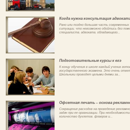
Когда нужна консультация адвокат
Рано или поздно большая часть современных
ситуации, что невозможно обойтись без пом
специалиста, адвоката, обладающего...
Подготовительные курсы к егэ
К концу обучения в школе каждый ученик гото
государственного экзамена. Это очень отв
Школьники проводят целыми днями за...
Офсетная печать – основа рекламн
Сокращение расходов на проведение рекламн
задач при ее организации. При необходимост
количество буклетов, флаеров и...