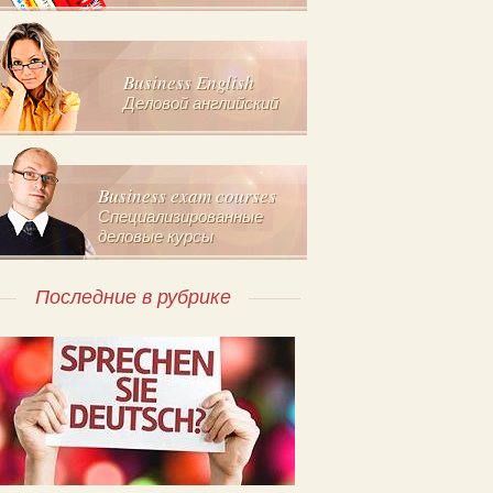
Business English
Деловой английский
Business exam courses
Специализированные
деловые курсы
Последние в рубрике