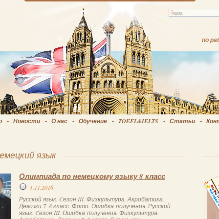
по ра
о
Новости
О нас
Обучение
TOEFL&IELTS
Статьи
Кон
емецкий язык
Олимпиада по немецкому языку 8 класс
1.11.2016
Русский язык. Cезон III. Физкультура. Акробатика.
Девочки 7–8 класс. Фото. Ошибка получения. Русский
язык. Cезон III. Ошибка получения. Физкультура.