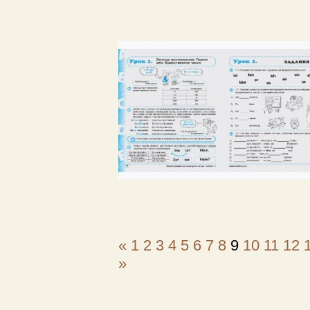
«
1
2
3
4
5
6
7
8
9
10
11
12
»