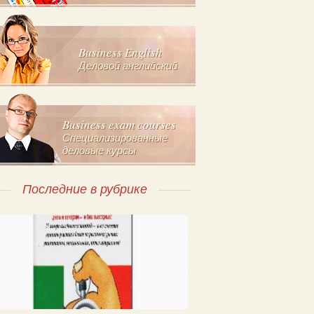
Business English
Деловой английский
Business exam courses
Специализированные
деловые курсы
Последние в рубрике