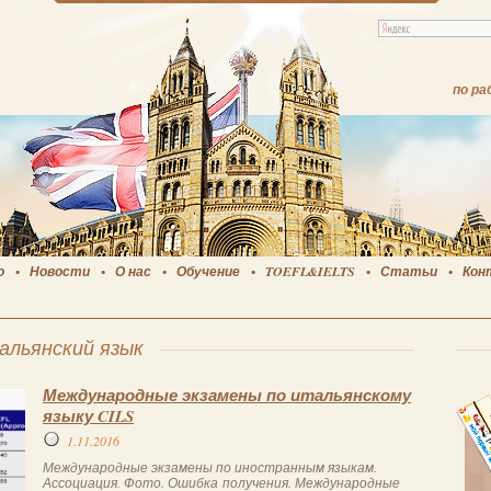
по ра
о
Новости
О нас
Обучение
TOEFL&IELTS
Статьи
Кон
альянский язык
Международные экзамены по итальянскому
языку CILS
1.11.2016
Международные экзамены по иностранным языкам.
Ассоциация. Фото. Ошибка получения. Международные