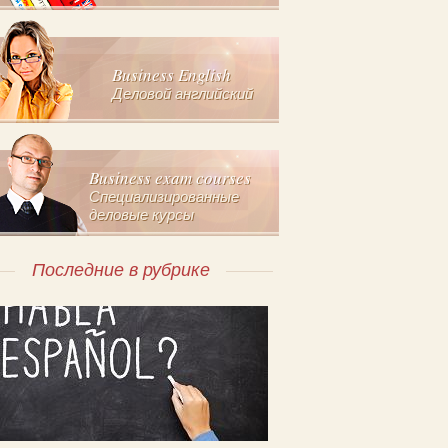
Business English
Деловой английский
Business exam courses
Специализированные
деловые курсы
Последние в рубрике