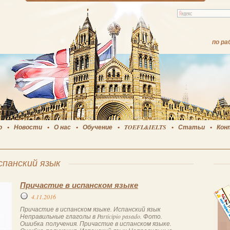
по ра
о
Новости
О нас
Обучение
TOEFL&IELTS
Статьи
Кон
спанский язык
Причастие в испанском языке
4.11.2016
Причастие в испанском языке. Испанский язык
Неправильные глаголы в Participio pasado. Фото.
Ошибка получения. Причастие в испанском языке.