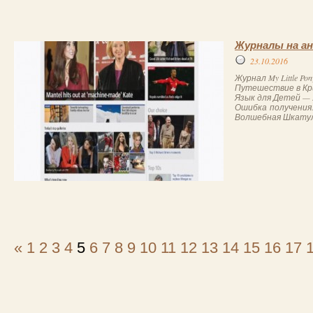
Журналы на а
23.10.2016
Журнал My Little P
Путешествие в Кр
Язык для Детей — 
Ошибка получения. Ж
Волшебная Шкатул
«
1
2
3
4
5
6
7
8
9
10
11
12
13
14
15
16
17