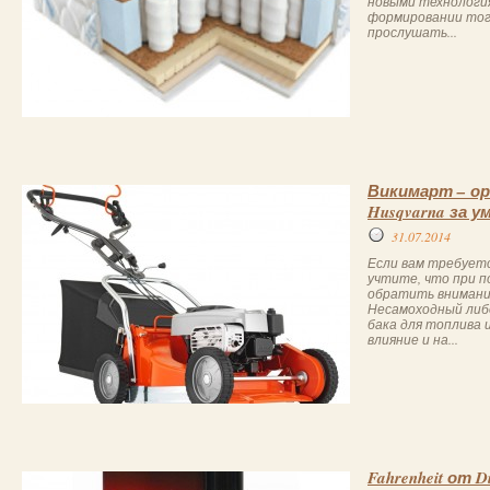
новыми технологи
формировании того
прослушать...
Викимарт – ор
Husqvarna за 
31.07.2014
Если вам требуетс
учтите, что при п
обратить внимание
Несамоходный либ
бака для топлива
влияние и на...
Fahrenheit от