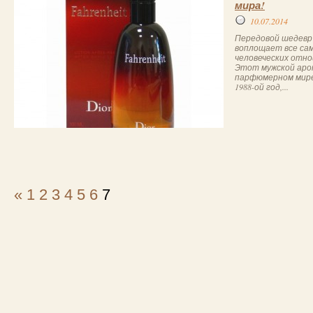
мира!
10.07.2014
Передовой шедевр д
воплощает все са
человеческих отно
Этот мужской аро
парфюмерном мире
1988-ой год,...
«
1
2
3
4
5
6
7