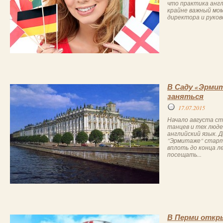
что практика англ
крайне важный мом
директора и руков
В Саду «Эрмит
заняться
17.07.2015
Начало августа с
танцев и тех люд
английский язык. 
"Эрмитаже" старт
вплоть до конца л
посещать...
В Перми откры