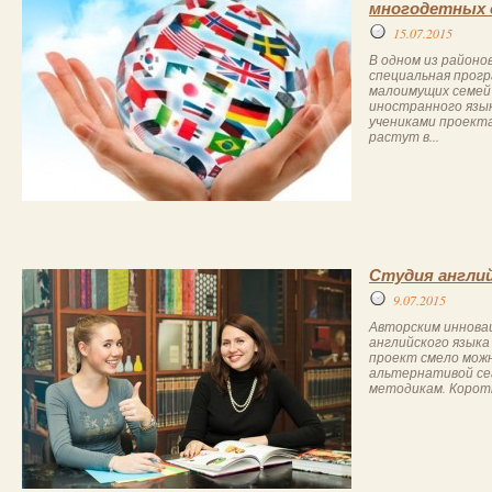
многодетных 
15.07.2015
В одном из районо
специальная прогр
малоимущих семей
иностранного язык
учениками проект
растут в...
Студия англий
9.07.2015
Авторским иннова
английского языка 
проект смело мож
альтернативой се
методикам. Коротк