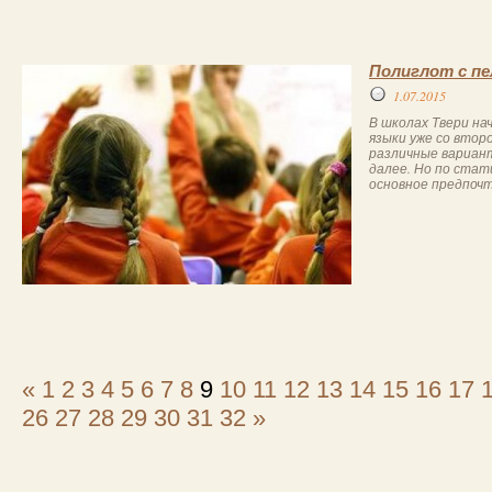
Полиглот с пе
1.07.2015
В школах Твери н
языки уже со втор
различные вариант
далее. Но по стат
основное предпоч
«
1
2
3
4
5
6
7
8
9
10
11
12
13
14
15
16
17
26
27
28
29
30
31
32
»