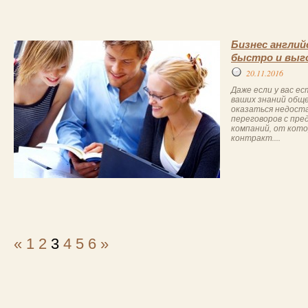
Бизнес англий
быстро и выг
20.11.2016
Даже если у вас ес
ваших знаний общ
оказаться недост
переговоров с пр
компаний, от кот
контракт....
«
1
2
3
4
5
6
»