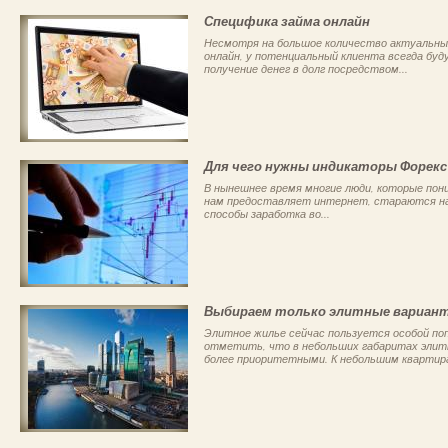
Специфика займа онлайн
Несмотря на большое количество актуальны
онлайн, у потенциальный клиента всегда бу
получение денег в долг посредством...
Для чего нужны индикаторы Форекс
В нынешнее время многие люди, которые пон
нам предоставляет интернет, стараются на
способы заработка во...
Выбираем только элитные вариан
Элитное жилье сейчас пользуется особой п
отметить, что в небольших габаритах эли
более приоритетными. К небольшим квартира