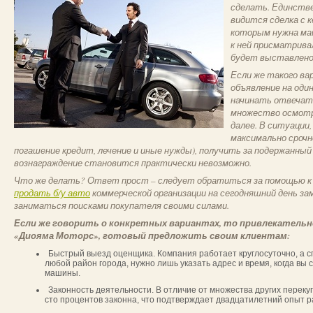
сделать. Единств
видится сделка с к
которым нужна маш
к ней присматрива
будет выставлено 
Если же такого ва
объявление на оди
начинать отвечать
множество осмотр
далее. В ситуации
максимально срочно
погашение кредит, лечение и иные нужды), получить за подержанны
вознаграждение становится практически невозможно.
Что же делать? Ответ прост – следует обратиться за помощью к 
продать б/у авто
коммерческой организации на сегодняшний день за
заниматься поисками покупателя своими силами.
Если же говорить о конкретных вариантах, то привлекатель
«Диояма Моторс», готовый предложить своим клиентам:
Быстрый выезд оценщика. Компания работает круглосуточно, а с
любой район города, нужно лишь указать адрес и время, когда вы
машины.
Законность деятельности. В отличие от множества других перек
сто процентов законна, что подтверждает двадцатилетний опыт р