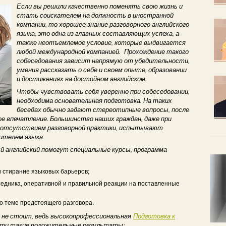
Если вы решили качественно поменять свою жизнь и
стать соискателем на должность в иностранной
компании, то хорошее знание разговорного английского
языка, это одна из главных составляющих успеха, а
также неотъемлемое условие, которые выдвигается
любой международной компанией. Прохождение такого
собеседования зависит напрямую от убедительности,
умения рассказать о себе и своем опыте, образовании
и достижениях на достойном английском.
Чтобы чувствовать себя уверенно при собеседовании,
необходима основательная подготовка. На таких
беседах обычно задают стереотипные вопросы, после
ое впечатление. Большинство наших граждан, даже при
но отсутствием разговорной практики, испытывают
ителем языка.
 английский помогут специальные курсы, программа
и стирание языковых барьеров;
дника, оперативной и правильной реакции на поставленные
о теме предстоящего разговора.
ь не стоит, ведь высокопрофессиональная
Подготовка к
ти такие положительные результаты: