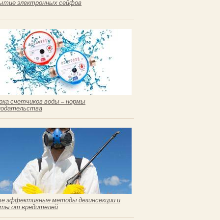
ытие электронных сейфов
рка счетчиков воды – нормы
нодательства
е эффективные методы дезинсекции и
ты от вредителей