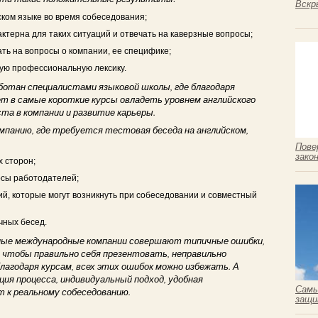
Вскр
ком языке во время собеседования;
ктерна для таких ситуаций и отвечать на каверзные вопросы;
ать на вопросы о компании, ее специфике;
кую профессиональную лексику.
аботан специалистами языковой школы, где благодаря
т в самые короткие курсы овладеть уровнем английского
ста в компании и развитие карьеры.
мпанию, где требуется тестовая беседа на английском,
Пове
зако
х сторон;
осы работодателей;
й, которые могут возникнуть при собеседовании и совместный
чных бесед.
жные международные компании совершают типичные ошибки,
 чтобы правильно себя презентовать, неправильно
благодаря курсам, всех этих ошибок можно избежать. А
ия процесса, индивидуальный подход, удобная
Самы
 к реальному собеседованию.
защи