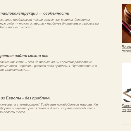
таллоконструкций — особенности
компании предлагают такую услугу, как монтаж демонтаж
нную работу можно отнести к наиболее длительным процессам
Весь процесс может...
Важн
пере
арства: найти можно все
овеческая жизнь – это не только лишь события радостные,
роме того, нередки и разного рода проблемы. Путешествие в
но увлекательно,...
 из Европы – без проблем!
твовать с комфортом? Тогда вам понадобиться машина. Как
Ключ
мфортного время провождения в другой стране понадобиться
по р
о делать тогда,...