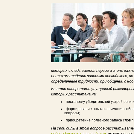
которых складывается первое и очень важн
неплохом владении знаниями английского, 
определенные трудности при общении с нос
Быстро наверстать упущенный разговорный
которых рассчитана на:
постановку убедительной устрой речи 
формирование опыта понимания собесе
вопросы;
приобретение полезного запаса слов п
На свои силы в этом вопросе рассчитыват
собеседованию на английском
может принес