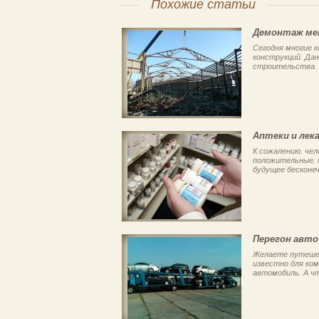
Похожие статьи
Демонтаж ме
Сегодня многие 
конструкций. Да
строительства. 
Аптеки и лек
К сожалению, чел
положительные, к
будущее бесконеч
Перегон авто
Желаете путешес
известно для ко
автомобиль. А чт