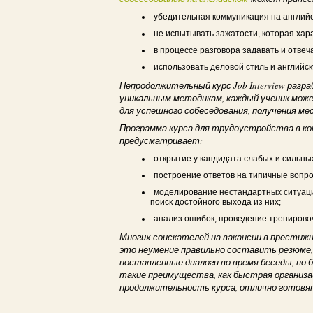
убедительная коммуникация на английс
не испытывать зажатости, которая хара
в процессе разговора задавать и отвеч
использовать деловой стиль и английс
Непродолжительный курс Job Interview разр
уникальным методикам, каждый ученик може
для успешного собеседования, получения ме
Программа курса для трудоустройства в ко
предусматривает:
открытие у кандидата слабых и сильны
построение ответов на типичные вопр
моделирование нестандартных ситуаци
поиск достойного выхода из них;
анализ ошибок, проведение тренирово
Многих соискателей на вакансии в прести
это неумение правильно составить резюме,
поставленные диалоги во время беседы, но 
такие преимущества, как быстрая организац
продолжительность курса, отлично готовят