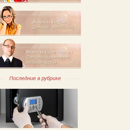
Business English
Деловой английский
Business exam courses
Специализированные
деловые курсы
Последние в рубрике