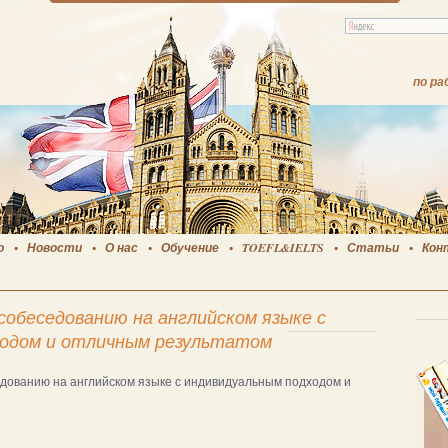
по ра
о
Новости
О нас
Обучение
TOEFL&IELTS
Статьи
Кон
собеседованию на английском языке с
ходом и отличным результатом
едованию на английском языке с индивидуальным подходом и