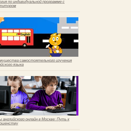
огия по индивидуальной программе с
титором
мущества самостоятельного изучения
ийского языка
ы английского онлайн в Москве: Путь к
ршенству