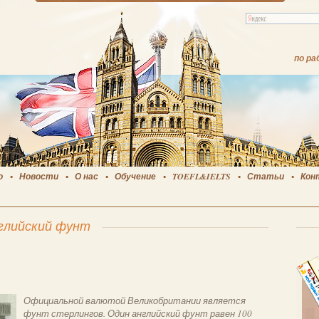
по ра
о
Новости
О нас
Обучение
TOEFL&IELTS
Статьи
Кон
глийский фунт
Официальной валютой Великобритании является
фунт стерлингов. Один английский фунт равен 100