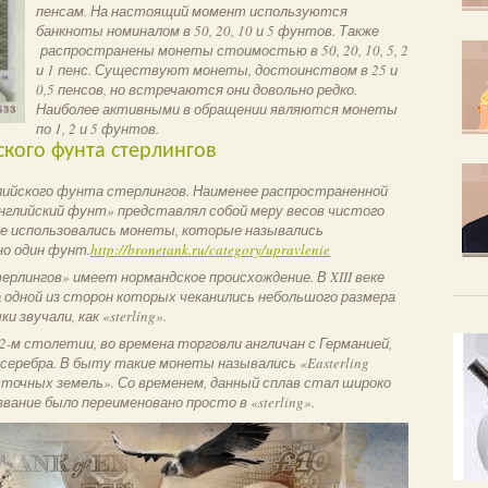
пенсам. На настоящий момент используются
банкноты номиналом в 50, 20, 10 и 5 фунтов. Также
распространены монеты стоимостью в 50, 20, 10, 5, 2
и 1 пенс. Существуют монеты, достоинством в 25 и
0,5 пенсов, но встречаются они довольно редко.
Наиболее активными в обращении являются монеты
по 1, 2 и 5 фунтов.
кого фунта стерлингов
лийского фунта стерлингов. Наименее распространенной
английский фунт» представлял собой меру весов чистого
ходе использовались монеты, которые назывались
но один фунт.
http://bronetank.ru/category/upravlenie
ерлингов» имеет нормандское происхождение. В XIII веке
 одной из сторон которых чеканились небольшого размера
 звучали, как «sterling».
2-м столетии, во времена торговли англичан с Германией,
серебра. В быту такие монеты назывались «Easterling
восточных земель». Со временем, данный сплав стал широко
вание было переименовано просто в «sterling».