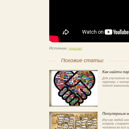
Источник:
vrost.net
Похожие статьи
Как найти па
Для улучшения на
партнер, с кото
подход значитель
Популярные м
Изучая любой ино
очередь стараетс
человека во все в