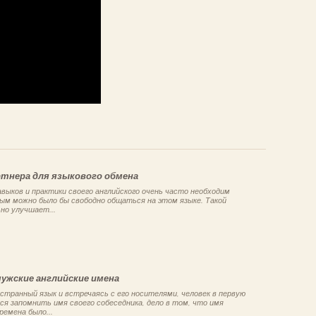
ртнера для языкового обмена
выков и практики своего английского очень часто необходим
рым можно было бы свободно общаться на этом языке. Такой
но улучшает...
ужские английские имена
странный язык и встречаясь с его носителями, человек в первую
я запомнить имя своего собеседника, дело в том, что имя
ремена было...