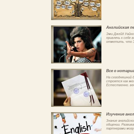
Английская п
Эми Джейд Уайнха
привлечь к себе 
отметить, что Э
Все о нотари
На сегодняшний 
строятся как ме
Естественно, вед
Изучение анг
Знание английск
общении. Развив
партнерами могу