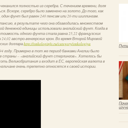
 чеканился полностью из серебра. С течением времени, доля
. Вскоре, серебро было заменено на золото. До того, как
 один фунт был равен 240 пенсам или 20-ти шиллингам.
пансию, в результате чего она обзаводилась множеством
ной денежной единицы использовали английский фунт. Когда в
тоимость одного фунта стала равна 25,22 французских
и 24,02 австро-венгерских крон. Во время Второй Мировой
ских доллара.
http://onkologinfo.ru/category/onkologiya
Путь
4 году. Примерно в тот же период банками Англии было
це страны – «английский фунт стерлингов». Хотелось бы
ть Великобритания и входит в ЕС, европейская валюта в
англичане очень трепетно относятся к своей истории.
Поче
изуч