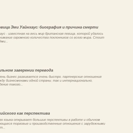
евица Эми Уайнхаус: биография и причина смерти
ус - известная на весь мир британская певица, которой удалось
внимание огромного количества поклонников со всего мира. Стоит
ми...
альном заверении перевода
день бизнес развивается очень быстро, партнерские отношения
жду бизнесменами одной страны, так и интернационально.
ение такого...
лийского как перспектива
ого языка открывает большие перспективы в работе и обычном
ающиеся торговые и производственные отношения с зарубежными
т...