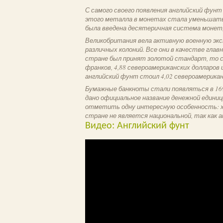
С самого своего появления английский фунт
этого металла в монетах стала уменьшаться
была введена десятеричная система монет,
Великобритания вела активную военную экс
различных колоний. Все они в качестве глав
стране был принят золотой стандарт, то с
франков, 4,88 североамериканских долларов 
английский фунт стоил 4,02 североамерикан
Бумажные банкноты стали появляться в 169
дано официальное название денежной едини
отметить одну интересную особенность: хо
стране не является национальной, так как 
Видео: Английский фунт