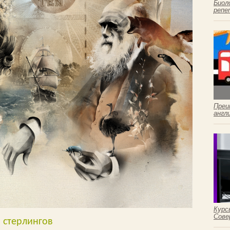
Биол
репе
Преи
англ
Курс
Сове
 стерлингов