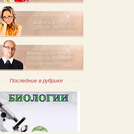
Business English
Деловой английский
Business exam courses
Специализированные
деловые курсы
Последние в рубрике