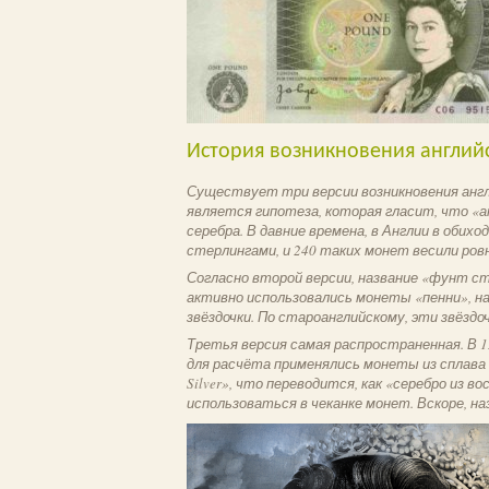
История возникновения английс
Существует три версии возникновения анг
является гипотеза, которая гласит, что «
серебра. В давние времена, в Англии в оби
стерлингами, и 240 таких монет весили ров
Согласно второй версии, название «фунт ст
активно использовались монеты «пенни», на
звёздочки. По староанглийскому, эти звёздочки
Третья версия самая распространенная. В 1
для расчёта применялись монеты из сплава 
Silver», что переводится, как «серебро из 
использоваться в чеканке монет. Вскоре, наз